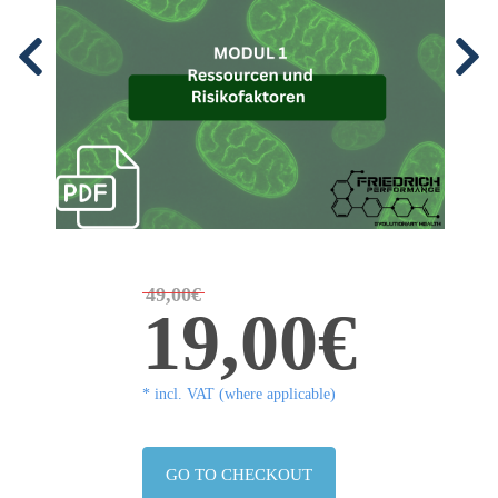
49,00€
19,00€
* incl. VAT (where applicable)
GO TO CHECKOUT