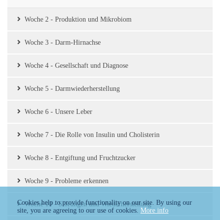
Woche 2 - Produktion und Mikrobiom
Woche 3 - Darm-Hirnachse
Woche 4 - Gesellschaft und Diagnose
Woche 5 - Darmwiederherstellung
Woche 6 - Unsere Leber
Woche 7 - Die Rolle von Insulin und Cholisterin
Woche 8 - Entgiftung und Fruchtzucker
Woche 9 - Probleme erkennen
Cookies help to provide functionality on our site. By using our
Woche 10 - Störungen und Wiederherstellung
site, you are agreeing to our use of cookies.
More info